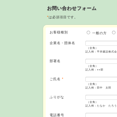
お問い合わせフォーム
*
は必須項目です。
お客様種別
一般の方
企業名・団体名
（全角）
記入例：平井建設株式会
部署名
（全角）
記入例：○○部
ご氏名
*
（全角）
記入例：田中 太郎
ふりがな
（全角）
記入例：たなか たろう
電話番号