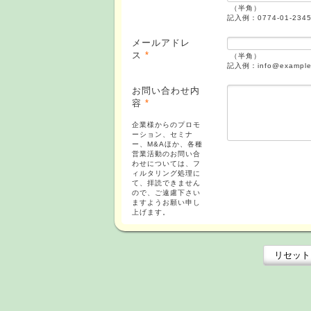
（半角）
記入例：0774-01-234
メールアドレ
ス
*
（半角）
記入例：info@example.
お問い合わせ内
容
*
企業様からのプロモ
ーション、セミナ
ー、M&Aほか、各種
営業活動のお問い合
わせについては、フ
ィルタリング処理に
て、拝読できません
ので、ご遠慮下さい
ますようお願い申し
上げます。
リセット